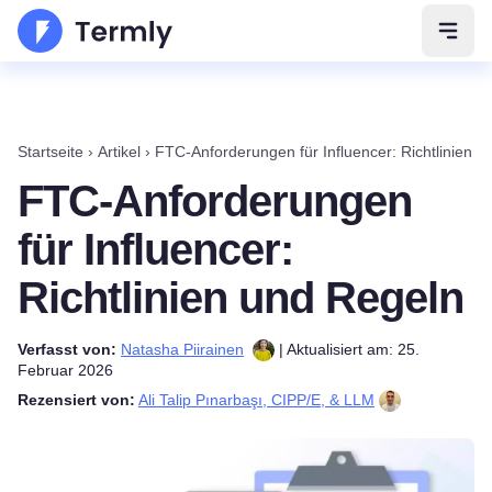
Navig
Startseite
›
Artikel
›
FTC-Anforderungen für Influencer: Richtlinien 
FTC-Anforderungen
für Influencer:
Richtlinien und Regeln
Verfasst von:
Natasha Piirainen
| Aktualisiert am: 25.
Februar 2026
Rezensiert von:
Ali Talip Pınarbaşı, CIPP/E, & LLM