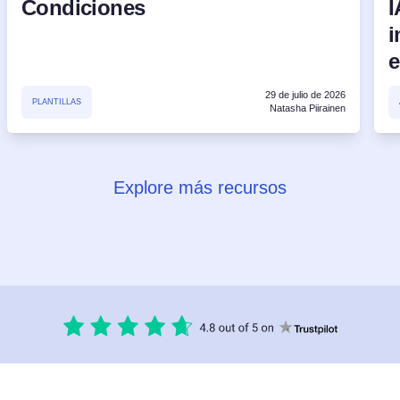
Condiciones
I
i
e
29 de julio de 2026
PLANTILLAS
Natasha Piirainen
Explore más recursos